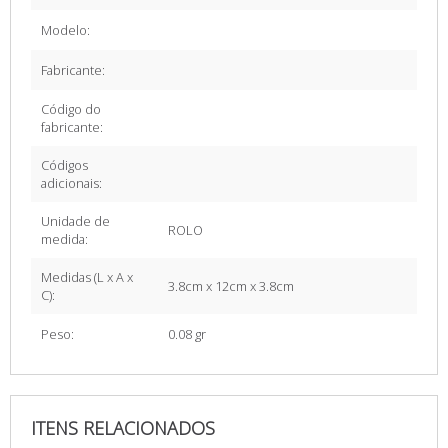
Modelo:
Fabricante:
Código do
fabricante:
Códigos
adicionais:
Unidade de
ROLO
medida:
Medidas (L x A x
3.8cm x 12cm x 3.8cm
C):
Peso:
0.08 gr
ITENS RELACIONADOS