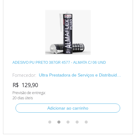
ADESIVO PU PRETO 387GR 4577 - ALMATA C/ 06 UND
ADE
Fornecedor:
Fo
dora
Ultra Prestadora de Serviços e Distribuidora
LTDA
R$ 129,90
R$
Previsão de entrega:
Pre
20 dias úteis
20 d