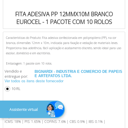
FITA ADESIVA PP 12MMX10M BRANCO
EUROCEL - 1 PACOTE COM 10 ROLOS
Características do Produto: Fita adesiva confeccionada em polipropileno (PP), na cor
branca, dimensões 12mm x 10m, indicada para fixação e vedação de materiais leves.
Proporciona boa aderência, fácil aplicação e acabamento discreto, sendo ideal para uso
escolar, doméstico e em escritórios.
Embalagem: 1 pacote com 10 rolos.
Vendido e
BIGNARDI - INDUSTRIA E COMERCIO DE PAPEIS
entregue por:
E ARTEFATOS LTDA.
Ver todos os itens deste fornecedor
10 RL
R$ 8,90
Assistente virtual
Impostos:
ICMS: 18% | PIS: 1.65% | COFINS: 7.6% | CBS: 0.9% | IBS: 0.1% |