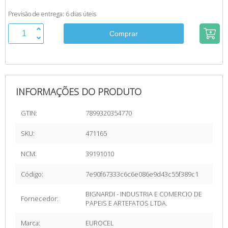
Previsão de entrega: 6 dias úteis
INFORMAÇÕES DO PRODUTO
GTIN:
7899320354770
SKU:
471165
NCM:
39191010
Código:
7e90f67333c6c6e086e9d43c55f389c1
BIGNARDI - INDUSTRIA E COMERCIO DE
Fornecedor:
PAPEIS E ARTEFATOS LTDA.
Marca:
EUROCEL