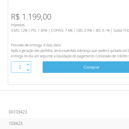
R$ 1.199,00
Impostos:
ICMS: 12% | PIS: 1.65% | COFINS: 7.6% | CBS: 0.9% | IBS: 0.1% | Subst.Tri
Previsão de entrega: 8 dias úteis
Após a geração dos pedidos, será expedida cobrança que poderá quitada via bol
entrega no dia útil seguinte a liquidação do pagamento.
Concessão de crédito s
00103423
103423