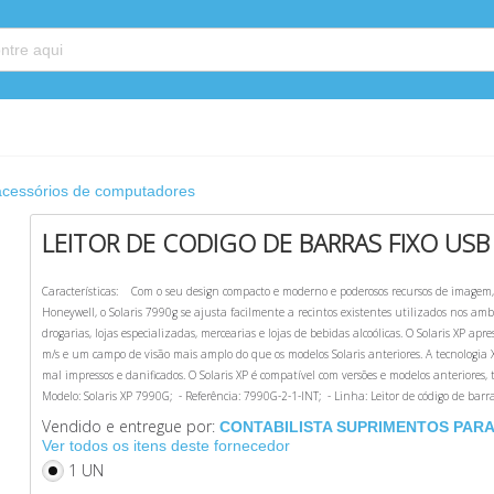
acessórios de computadores
LEITOR DE CODIGO DE BARRAS FIXO US
Características: Com o seu design compacto e moderno e poderosos recursos de image
Honeywell, o Solaris 7990g se ajusta facilmente a recintos existentes utilizados nos am
drogarias, lojas especializadas, mercearias e lojas de bebidas alcoólicas. O Solaris XP 
m/s e um campo de visão mais amplo do que os modelos Solaris anteriores. A tecnologi
mal impressos e danificados. O Solaris XP é compatível com versões e modelos anteriores
Modelo: Solaris XP 7990G; - Referência: 7990G-2-1-INT; - Linha: Leitor de código de barras
Vendido e entregue por:
CONTABILISTA SUPRIMENTOS PARA 
Ver todos os itens deste fornecedor
1 UN