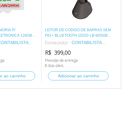
ORIA P/
LEITOR DE CODIGO DE BARRAS SEM
ETRONICA 128GB
FIO + BLUETOOTH 1D/2D LB-W350BK
C3TECH
Fornecedor:
CONTABILISTA
CONTABILISTA
SUPRIMENTOS
SUPRIMENTOS
R$ 399,00
PARA ESCRITORIO
PARA ESCRITORIO
ega:
Previsão de entrega:
S.A.
S.A.
8 dias úteis