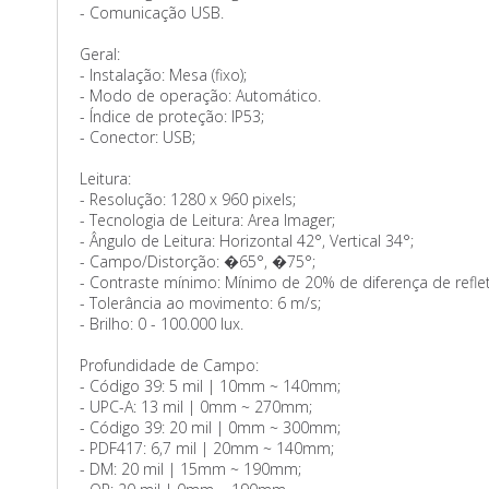
- Comunicação USB.
Geral:
- Instalação: Mesa (fixo);
- Modo de operação: Automático.
- Índice de proteção: IP53;
- Conector: USB;
Leitura:
- Resolução: 1280 x 960 pixels;
- Tecnologia de Leitura: Area Imager;
- Ângulo de Leitura: Horizontal 42°, Vertical 34°;
- Campo/Distorção: �65°, �75°;
- Contraste mínimo: Mínimo de 20% de diferença de reflet
- Tolerância ao movimento: 6 m/s;
- Brilho: 0 - 100.000 lux.
Profundidade de Campo:
- Código 39: 5 mil | 10mm ~ 140mm;
- UPC-A: 13 mil | 0mm ~ 270mm;
- Código 39: 20 mil | 0mm ~ 300mm;
- PDF417: 6,7 mil | 20mm ~ 140mm;
- DM: 20 mil | 15mm ~ 190mm;