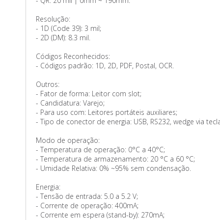
- QR: 20 mil | 0mm ~ 190mm.
Resolução:
- 1D (Code 39): 3 mil;
- 2D (DM): 8.3 mil.
Códigos Reconhecidos:
- Códigos padrão: 1D, 2D, PDF, Postal, OCR.
Outros:
- Fator de forma: Leitor com slot;
- Candidatura: Varejo;
- Para uso com: Leitores portáteis auxiliares;
- Tipo de conector de energia: USB, RS232, wedge via tecl
Modo de operação:
- Temperatura de operação: 0°C a 40°C;
- Temperatura de armazenamento: 20 °C a 60 °C;
- Umidade Relativa: 0% ~95% sem condensação.
Energia:
- Tensão de entrada: 5.0 a 5.2 V;
- Corrente de operação: 400mA;
- Corrente em espera (stand-by): 270mA;