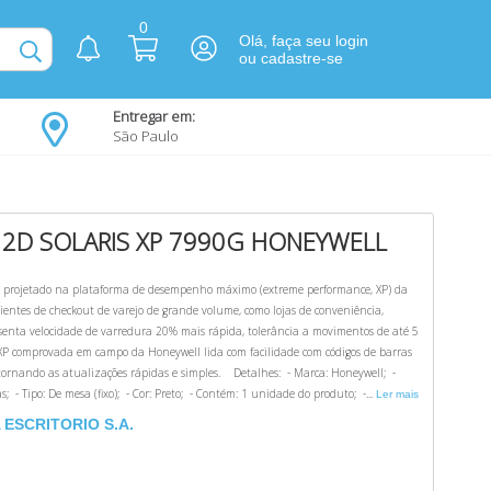
0
Olá, faça seu login
ou cadastre-se
Entregar em:
São Paulo
B 2D SOLARIS XP 7990G HONEYWELL
m, projetado na plataforma de desempenho máximo (extreme performance, XP) da
bientes de checkout de varejo de grande volume, como lojas de conveniência,
apresenta velocidade de varredura 20% mais rápida, tolerância a movimentos de até 5
a XP comprovada em campo da Honeywell lida com facilidade com códigos de barras
, tornando as atualizações rápidas e simples. Detalhes: - Marca: Honeywell; -
; - Tipo: De mesa (fixo); - Cor: Preto; - Contém: 1 unidade do produto; -...
Ler mais
ESCRITORIO S.A.