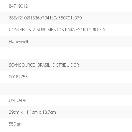
84719012
688af2102f1836b7941c0a580791c379
CONTABILISTA SUPRIMENTOS PARA ESCRITORIO S.A.
Honeywell
SCANSOURCE BRASIL DISTRIBUIDOR
00182755
UNIDADE
29cm x 11.1cm x 18.7cm
550 gr