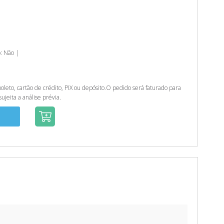
b: Não |
eto, cartão de crédito, PIX ou depósito.
O pedido será faturado para
ujeita a análise prévia.