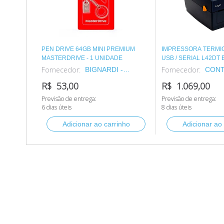
PEN DRIVE 64GB MINI PREMIUM
IMPRESSORA TERMIC
MASTERDRIVE - 1 UNIDADE
USB / SERIAL L42DT 
BEMATECH
Fornecedor:
Fornecedor:
BIGNARDI -
CONT
INDUSTRIA E
SUPR
R$ 53,00
R$ 1.069,00
COMERCIO DE
PARA
Previsão de entrega:
Previsão de entrega:
PAPEIS E
S.A.
6 dias úteis
8 dias úteis
ARTEFATOS LTDA.