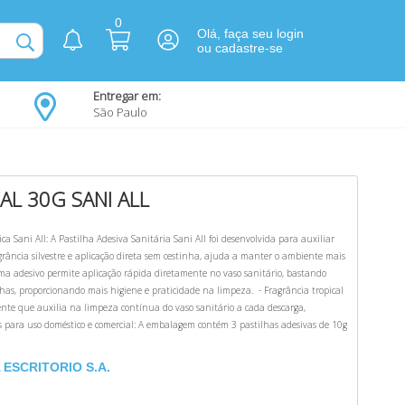
0
Olá, faça seu login
ou cadastre-se
Entregar em:
São Paulo
AL 30G SANI ALL
a Sani All: A Pastilha Adesiva Sanitária Sani All foi desenvolvida para auxiliar
grância silvestre e aplicação direta sem cestinha, ajuda a manter o ambiente mais
ema adesivo permite aplicação rápida diretamente no vaso sanitário, bastando
nhas, proporcionando mais higiene e praticidade na limpeza. - Fragrância tropical
gente que auxilia na limpeza contínua do vaso sanitário a cada descarga,
 para uso doméstico e comercial: A embalagem contém 3 pastilhas adesivas de 10g
ESCRITORIO S.A.