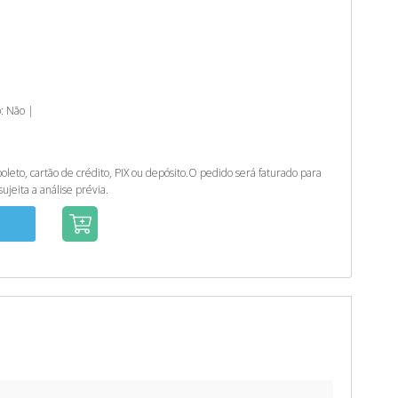
b: Não |
eto, cartão de crédito, PIX ou depósito.
O pedido será faturado para
ujeita a análise prévia.