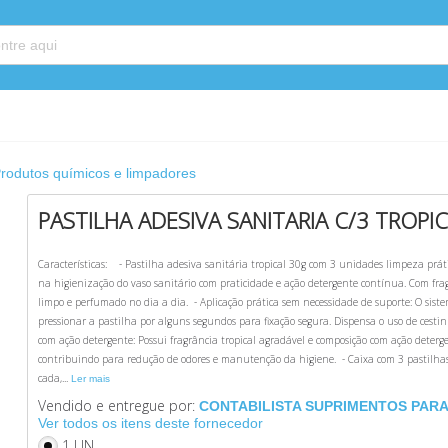
rodutos químicos e limpadores
PASTILHA ADESIVA SANITARIA C/3 TROPIC
Características: - Pastilha adesiva sanitária tropical 30g com 3 unidades limpeza prátic
na higienização do vaso sanitário com praticidade e ação detergente contínua. Com fra
limpo e perfumado no dia a dia. - Aplicação prática sem necessidade de suporte: O sist
pressionar a pastilha por alguns segundos para fixação segura. Dispensa o uso de cesti
com ação detergente: Possui fragrância tropical agradável e composição com ação deter
contribuindo para redução de odores e manutenção da higiene. - Caixa com 3 pastilhas
cada,...
Ler mais
Vendido e entregue por:
CONTABILISTA SUPRIMENTOS PARA 
Ver todos os itens deste fornecedor
1 UN