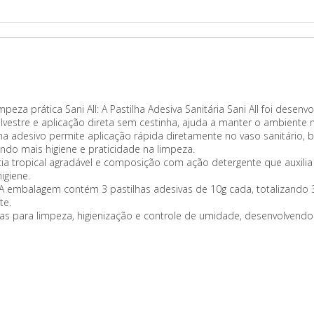
mpeza prática Sani All: A Pastilha Adesiva Sanitária Sani All foi desenv
ilvestre e aplicação direta sem cestinha, ajuda a manter o ambiente
ma adesivo permite aplicação rápida diretamente no vaso sanitário, 
ndo mais higiene e praticidade na limpeza.
ncia tropical agradável e composição com ação detergente que auxilia
igiene.
A embalagem contém 3 pastilhas adesivas de 10g cada, totalizando 30
te.
ticas para limpeza, higienização e controle de umidade, desenvolvend