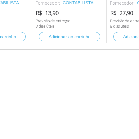
Fornecedor:
Fornecedor:
ABILISTA
CONTABILISTA
IMENTOS
SUPRIMENTOS
R$ 13,90
R$ 27,90
 ESCRITORIO
PARA ESCRITORIO
Previsão de entrega:
Previsão de entr
S.A.
8 dias úteis
8 dias úteis