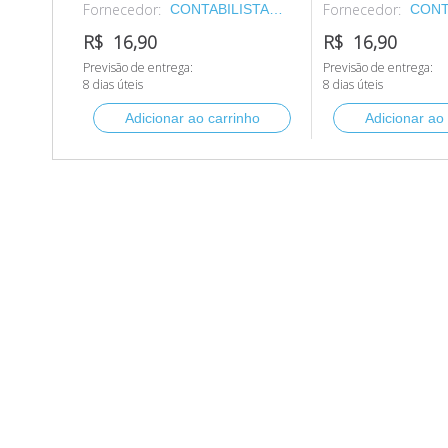
Fornecedor:
Fornecedor:
CONTABILISTA
CONT
SUPRIMENTOS
SUPR
R$ 16,90
R$ 16,90
PARA ESCRITORIO
PARA
Previsão de entrega:
Previsão de entrega:
S.A.
S.A.
8 dias úteis
8 dias úteis